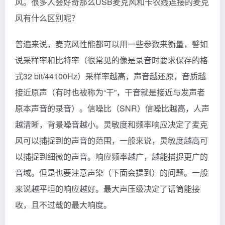
风。很多人会好奇那么USB麦克风和卡农线连接的麦克
风有什么区别呢？
普遍来说，麦克风性能都可以用一些参数来衡量，譬如
说采样率和比特率（很常见的像是录音时要求保存的格
式32 bit/44100Hz）采样率越高，声音越还原，音质越
接近原声（有时也被称为“干”，干音就是接近与发声者
原本声音的录音）。信噪比（SNR）信噪比越高，人声
越清晰，背景噪音越小。灵敏度和频率响应决定了麦克
风可以捕捉到的声音的范围，一般来说，灵敏度越高可
以捕捉到细微的声音。响应频率越广，越能捕捉更广的
音域。但是也要注意声染（下面会提到）的问题。一般
来说越平坦的响应越好。最大声压级决定了话筒能接
收，且不过载的最大响度。