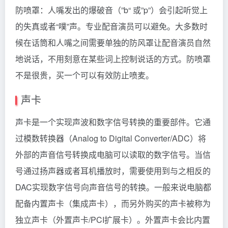
防喷罩：人嘴发出的爆破音（”b“ 或”p”）会引起听觉上
的失真或者“噗”声。专业配音演员可以避免。大多数时
候在话筒和人嘴之间需要单独的防风罩让配音演员自然
地说话，不用刻意在某些词上控制说话的方式。防喷罩
不是很贵，买一个可以有效防止喷麦。
声卡
声卡是一个实现声波和数字信号转换的重要部件。它通
过模数转换器（Analog to Digital Converter/ADC）将
外部的声音信号转换成电脑可以读取的数字信号。当信
号通过扬声器或者耳机播放时，需要使用到与之相反的
DAC实现数字信号向声音信号的转换。一般来说电脑都
配备内置声卡（集成声卡），而另外购买的声卡被称为
独立声卡（外置声卡/PCI扩展卡）。外置声卡会比内置