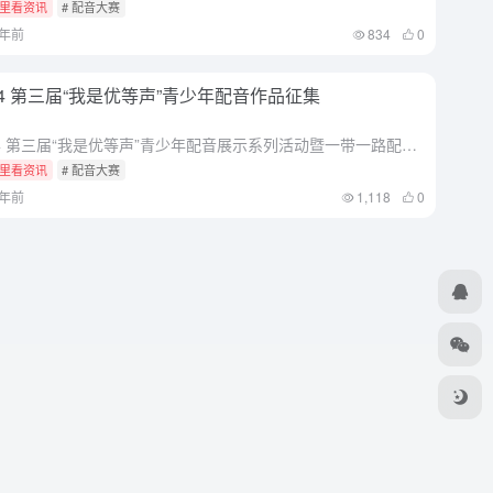
里看资讯
# 配音大赛
1年前
834
0
24 第三届“我是优等声”青少年配音作品征集
2024 第三届“我是优等声”青少年配音展示系列活动暨一带一路配音青少年作品征集展演总章程（国内版）近期公布，未全域范围青少配音爱好者提供展现舞台，寻找最具活力、潜力和魅力的青春之声，讲述中国故事，传...
里看资讯
# 配音大赛
2年前
1,118
0