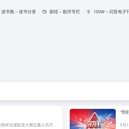
读书角 – 读书分享
剧哇 – 剧评专栏
100W – 问答电子
！
“你
声动潮漫，音你精彩。 第四届海峡两岸动漫配音大赛征集火热开启！ 放声演绎，尽情释放你的配音实力~ 报名方式： 👉官网直达：www.hxdmpy.com ⏰ 初赛截止时间：2026年8月11日16:00...