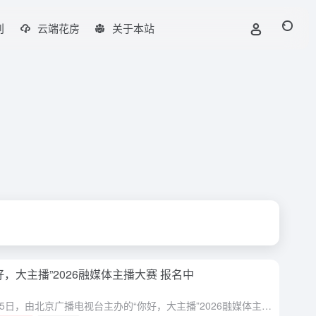
刊
云端花房
关于本站
好，大主播”2026融媒体主播大赛 报名中
​​5月15日，由北京广播电视台主办的“你好，大主播”2026融媒体主播大赛已正式启动。线上报名持续到7月16日12时。 本届大赛契合当下传播环境的变化，首次设定“AI应用”总主题。年满18周岁的播音...