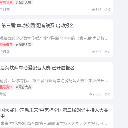
里看资讯
# 配音大赛
2个月前
346
0
 第三届“声动校园”配音联赛 启动报名
由漫播和微影星火数字传媒产业学院联合主办的【第三届“声动校园”漫播高校配音联赛】已正式启动！ 参赛对象：在校大学生（含研究生） 报名时间：2026年3月20日12:00 - 2026年4月16日24...
里看资讯
# 配音大赛
5个月前
797
0
届海峡两岸动漫配音大赛 已开启报名
声动潮漫，音你精彩。 第三届海峡两岸动漫配音大赛征集火热开启！无论是热血少年、傲娇萌妹，还是霸气反派、可爱萌宠——这里都可以成为你的主场！ 报名方式： 👉 官网直达：www.hxdmpy.com（免费...
里看资讯
# 配音大赛
1年前
2,508
0
国大赛】“声动未来”中艺杯全国第三届朗诵主持人大赛
名中
“声动未来”中艺杯2025全国第三届朗诵主持人大赛，大赛报名已正式开启！ 主办单位：出彩中国全民文艺组委会，感动中国20周年文艺盛典电视栏目组，海南卫视《荣耀绽放》电视栏目组 报名时间：2025年3月...