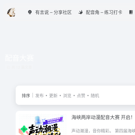
有言说 – 分享社区
配音角 – 练习打卡
配音大赛
共 12 篇文章
排序
发布
更新
浏览
点赞
随机
海峡两岸动漫配音大赛 开启