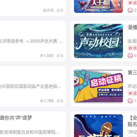
这
215
0
漫播
2026声优大赛报名已正式启动 报名详情请参考 → 2026声优大赛 (mgtv.com) 本次大赛进程： 报名（3.18-4.17）→ 初赛（4.18-4.28） → 复赛（5.01-5.31）、人...
这
1,030
0
第三
赛事简介 2025M计划声创大赛由杭州高新区国家动画产业基地指导，猫耳FM主办，M声音实验站、杭州不同凡想网络科技有限公司、四川电影电视学院、杭州师范大学文化创意与传媒学院、河北大学新闻传播学院、华东...
这
1,768
0
 邀你共“声”逐梦
【全
报
由海豚出版社主办、中国翻译协会影视译制委员会和中国高等院校影视学会联合指导的2025“海豚杯”多语种配音人才挑战赛已正式拉开帷幕，诚邀全国配音爱好者共聚一堂，用声音书写传奇。 【赛事亮点】 双语赛道...