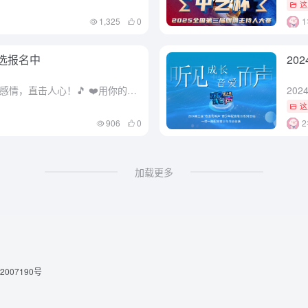
这
1,325
0
海选报名中
20
声音虽无形，却能承载情绪，表达感情，直击人心！🎵 ❤️用你的声音诵读最动人的华章， ❤️用你的声音演绎最感人的故事， ❤️用你的声音演唱最迷人的旋律， 展现自己的机会来了，你准备好了吗？ 漫播【声动校...
这
906
0
加载更多
2007190号