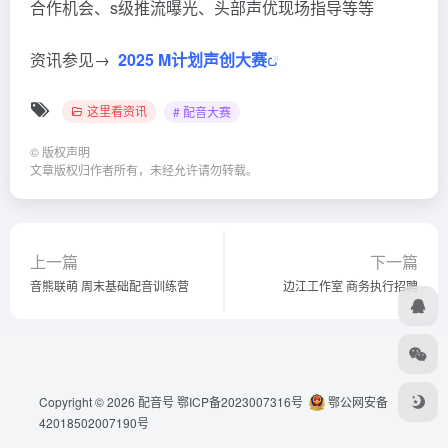
合作机会、s级推流曝光、头部声优现场指导等等
资讯参见→
2025 M计划声创大赛
这里看资讯
# 配音大赛
©
版权声明
文章版权归作者所有，未经允许请勿转载。
上一篇
下一篇
音熊联萌 周末基础配音训练营
边江工作室 商务执行招聘
Copyright © 2026
配音号
鄂ICP备2023007316号
鄂公网安备
42018502007190号