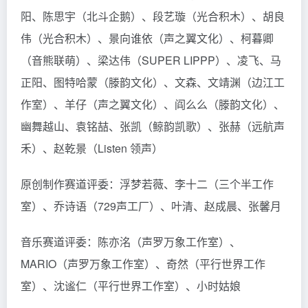
阳、陈思宇（北斗企鹅）、段艺璇（光合积木）、胡良
伟（光合积木）、景向谁依（声之翼文化）、柯暮卿
（音熊联萌）、梁达伟（SUPER LIPPP）、凌飞、马
正阳、图特哈蒙（滕韵文化）、文森、文靖渊（边江工
作室）、羊仔（声之翼文化）、阎么么（滕韵文化）、
幽舞越山、袁铭喆、张凯（鲸韵凯歌）、张赫（远航声
禾）、赵乾景（Listen 领声）
原创制作赛道评委：浮梦若薇、李十二（三个半工作
室）、乔诗语（729声工厂）、叶清、赵成晨、张馨月
音乐赛道评委：陈亦洺（声罗万象工作室）、
MARIO（声罗万象工作室）、奇然（平行世界工作
室）、沈谧仁（平行世界工作室）、小时姑娘