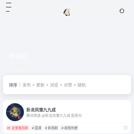
影视剧
共 1 篇网址
排序
发布
更新
浏览
点赞
随机
卧龙凤雏九九成
腾讯频道 @卧龙凤雏九九成 配音社
这里看招新
# 国漫
# 影视剧
# 搞怪热梗