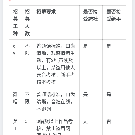
招
招
招募要求
是否接
是否接
募
募
受跨社
受新手
工
人
种
数
c
不
普通话标准，口齿
是
是
v
限
清晰，戏感情绪生
动，有3种声线及
以上，禁盗用他人
录音考核，新手考
核本考核
翻
不
普通话标准，口齿
是
是
唱
限
清晰，音准在线，
不跑调
美
3
3幅及以上作品考
是
否
工
核，禁止盗用网