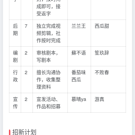
成即可，接
受返字
后
7
独立完成视
兰兰王
西瓜甜
期
频剪辑，社
作按时完成
编
2
审核剧本，
蘇不语
笙玖辞
剧
写剧本
行
2
擅长沟通协
番茄味
不败春
政
作，收集整
西瓜
理资料
宣
2
宣发活动、
慕晴ya
游真
传
作品和招募
招新计划