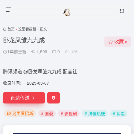
首页
•
这里看招新
•
正文
卧龙凤雏九九成
收藏
0
1年前更新
1,509
0
126
腾讯频道 @卧龙凤雏九九成 配音社
收录时间：
2025-03-07
直达传送
这里看招新
# 国漫
# 影视剧
# 搞怪热梗
# 翻唱