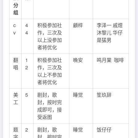
分
组
c
4
积极参加社
顧梓
李泽一 戚煜
v
4
作，三次及
沐黎儿 华仔
以上没参加
是猛男
者将优化
翻
1
积极参加社
晚安
鸣月棠 咖啡
唱
2
作，三次及
以上不参加
者将优化
美
5
剧封，歌
睡觉
笙玖辞
工
封，按时完
成即可，接
受返图
题
2
剧封，歌
睡觉
饭仔仔
字
封，按时完