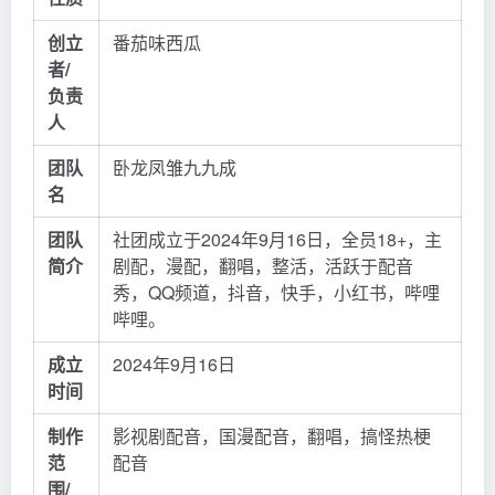
创立
番茄味西瓜
者/
负责
人
团队
卧龙凤雏九九成
名
团队
社团成立于2024年9月16日，全员18+，主
简介
剧配，漫配，翻唱，整活，活跃于配音
秀，QQ频道，抖音，快手，小红书，哔哩
哔哩。
成立
2024年9月16日
时间
制作
影视剧配音，国漫配音，翻唱，搞怪热梗
范
配音
围/