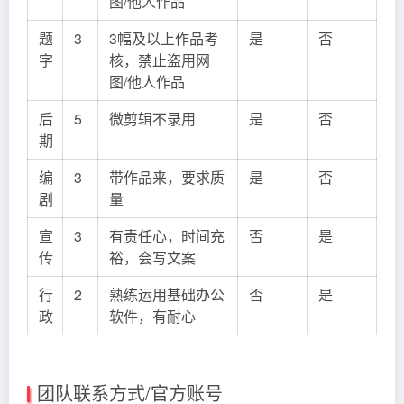
图/他人作品
题
3
3幅及以上作品考
是
否
字
核，禁止盗用网
图/他人作品
后
5
微剪辑不录用
是
否
期
编
3
带作品来，要求质
是
否
剧
量
宣
3
有责任心，时间充
否
是
传
裕，会写文案
行
2
熟练运用基础办公
否
是
政
软件，有耐心
团队联系方式/官方账号