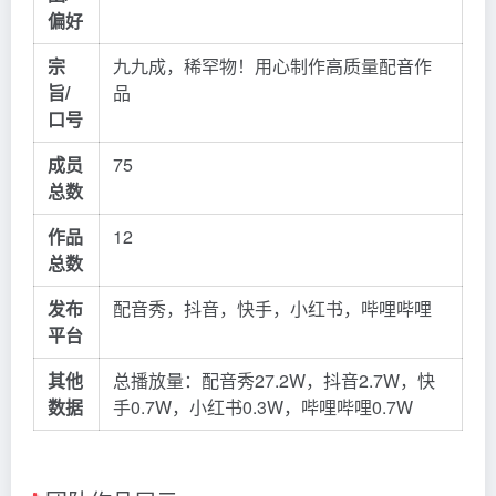
偏好
宗
九九成，稀罕物！用心制作高质量配音作
旨/
品
口号
成员
75
总数
作品
12
总数
发布
配音秀，抖音，快手，小红书，哔哩哔哩
平台
其他
总播放量：配音秀27.2W，抖音2.7W，快
数据
手0.7W，小红书0.3W，哔哩哔哩0.7W