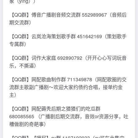
象（ying））
【QQ群】傅音广播剧音频交流群 552989967（音频后
期交流群）
【QQ群】云岚沧海策划歌手群 451642169（策划歌手
专属群）
【QQ群】词作大家庭 692890792（开开心心写词玩音
乐，不撕逼）
【QQ群】网配歌曲制作群 711349878（网配歌圈的交
流群主歌副广播剧～欢迎大家约债约合唱，接单约金
主）
【QQ群】网配薅秃后期之猹猹们的吃瓜群
680085565 （广播剧后期交流群，音效or资源分享，吐
槽做剧的奇葩事）
【QQ群】【嗝屁】cv群 1107192033（cv可在此集中