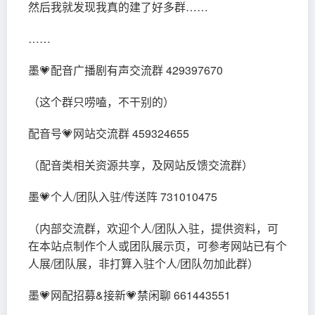
然后我就发现我真的建了好多群……
……
墨💗配音广播剧有声交流群 429397670
（这个群只唠嗑，不干别的）
配音号💗网站交流群 459324655
（配音类相关资源共享，及网站反馈交流群）
墨💗个人/团队入驻/传送阵 731010475
（内部交流群，欢迎个人/团队入驻，提供资料，可
在本站点制作个人或团队展示页，可参考网站已有个
人展/团队展，非打算入驻个人/团队勿加此群）
墨💗网配招募&接新💗禁闲聊 661443551