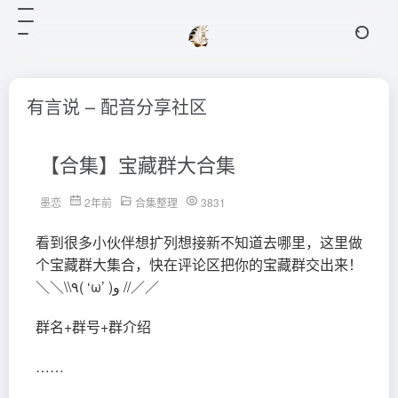
有言说 – 配音分享社区
【合集】宝藏群大合集
墨恋
2年前
合集整理
3831
看到很多小伙伴想扩列想接新不知道去哪里，这里做
个宝藏群大集合，快在评论区把你的宝藏群交出来！
＼＼\\٩( ‘ω’ )و //／／
群名+群号+群介绍
……