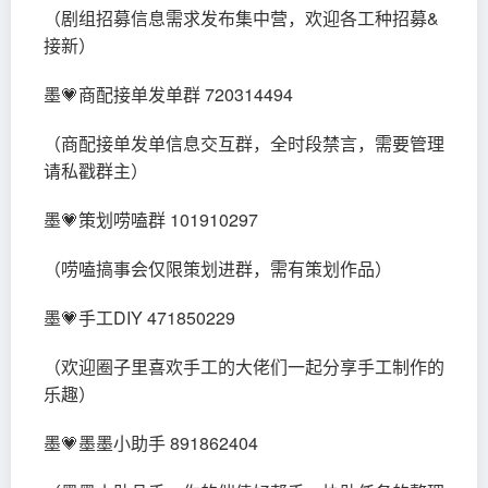
（剧组招募信息需求发布集中营，欢迎各工种招募&
接新）
墨💗商配接单发单群 720314494
（商配接单发单信息交互群，全时段禁言，需要管理
请私戳群主）
墨💗策划唠嗑群 101910297
（唠嗑搞事会仅限策划进群，需有策划作品）
墨💗手工DIY 471850229
（欢迎圈子里喜欢手工的大佬们一起分享手工制作的
乐趣）
墨💗墨墨小助手 891862404