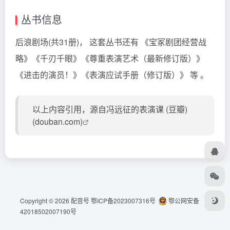
丛书信息
后浪剧场(共31册)， 这套丛书还有 《宝冢剧团经营战
略》《千刃千眼》《尊重表演艺术（最新修订版）》
《进击的演员！》《表演应试手册（修订版）》 等 。
以上内容引用，源自
冯远征的表演课 (豆瓣)
(douban.com)
Copyright © 2026
配音号
鄂ICP备2023007316号
鄂公网安备
42018502007190号