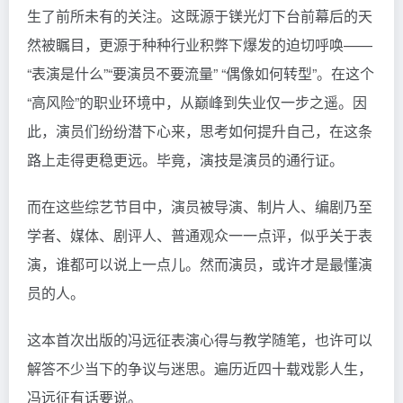
生了前所未有的关注。这既源于镁光灯下台前幕后的天
然被瞩目，更源于种种行业积弊下爆发的迫切呼唤——
“表演是什么”“要演员不要流量” “偶像如何转型”。在这个
“高风险”的职业环境中，从巅峰到失业仅一步之遥。因
此，演员们纷纷潜下心来，思考如何提升自己，在这条
路上走得更稳更远。毕竟，演技是演员的通行证。
而在这些综艺节目中，演员被导演、制片人、编剧乃至
学者、媒体、剧评人、普通观众一一点评，似乎关于表
演，谁都可以说上一点儿。然而演员，或许才是最懂演
员的人。
这本首次出版的冯远征表演心得与教学随笔，也许可以
解答不少当下的争议与迷思。遍历近四十载戏影人生，
冯远征有话要说。