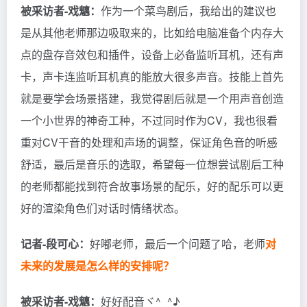
被采访者-戏魑
：
作为一个菜鸟剧后，我给出的建议也
是从其他老师那边吸取来的，比如给电脑准备个内存大
点的盘存音效包和插件，设备上必备监听耳机，还有声
卡，声卡连监听耳机真的能放大很多声音。技能上首先
就是要学会场景搭建，我觉得剧后就是一个用声音创造
一个小世界的神奇工种，不过同时作为CV，我也很看
重对CV干音的处理和声场的调整，保证角色音的听感
舒适，最后是音乐的选取，希望每一位想尝试剧后工种
的老师都能找到符合故事场景的配乐，好的配乐可以更
好的渲染角色们对话时情绪状态。
记者-段可心：
好嘟老师，最后一个问题了哈，老师
对
未来的发展是怎么样的安排呢？
被采访者-戏魑
：
好好配音ヾ^_^♪