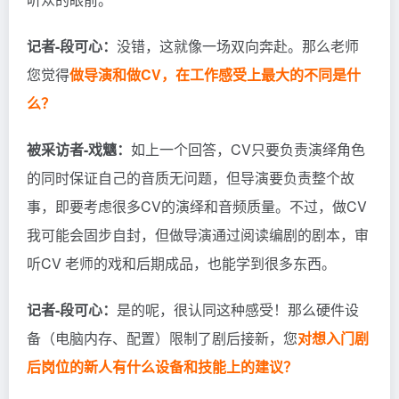
记者-段可心：
没错，这就像一场双向奔赴。那么老师
您觉得
做导演和做CV，在工作感受上最大的不同是什
么？
被采访者-戏魑
：
如上一个回答，CV只要负责演绎角色
的同时保证自己的音质无问题，但导演要负责整个故
事，即要考虑很多CV的演绎和音频质量。不过，做CV
我可能会固步自封，但做导演通过阅读编剧的剧本，审
听CV 老师的戏和后期成品，也能学到很多东西。
记者-段可心：
是的呢，很认同这种感受！那么硬件设
备（电脑内存、配置）限制了剧后接新，您
对想入门剧
后岗位的新人有什么设备和技能上的建议？