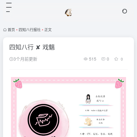
首页
•
四知八行报社
•
正文
四知八行 ✘ 戏魑
3个月前更新
515
0
0