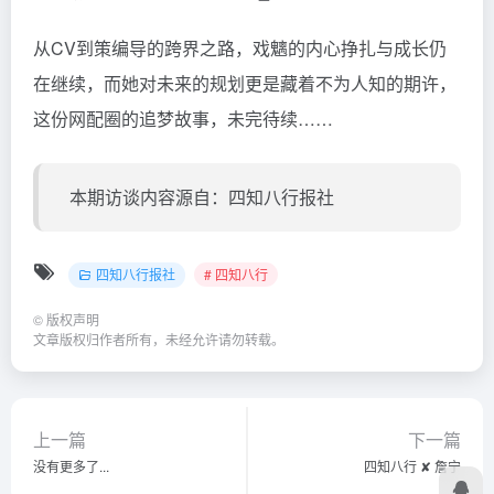
从CV到策编导的跨界之路，戏魑的内心挣扎与成长仍
在继续，而她对未来的规划更是藏着不为人知的期许，
这份网配圈的追梦故事，未完待续……
本期访谈内容源自：四知八行报社
四知八行报社
# 四知八行
©
版权声明
文章版权归作者所有，未经允许请勿转载。
上一篇
下一篇
没有更多了...
四知八行 ✘ 詹宁