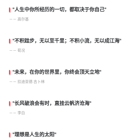
"人生中你所经历的一切，都取决于你自己"
－－ 高尔基
"不积跬步，无以至千里；不积小流，无以成江海"
－－ 荀况
"未来，在你的世界里，你终会顶天立地"
－－ 拉迪亚德·吉卜林
"长风破浪会有时，直挂云帆济沧海"
－－ 李白
"理想是人生的太阳"