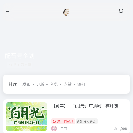
配音号企划
共 1 篇文章
排序
发布
更新
浏览
点赞
随机
【剧哇】「白月光」广播剧征稿计划
这里看资讯
# 配音号企划
1年前
1,008