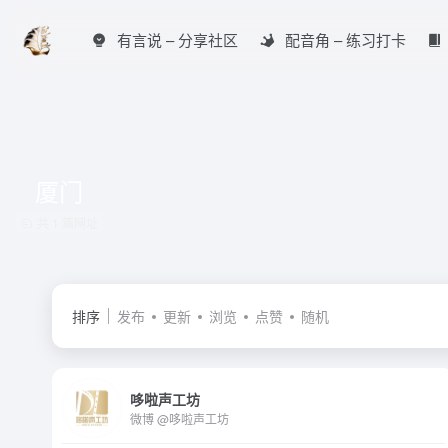
有言说 – 分享社区
配音角 – 练习打卡
厦门
共 1 篇网址
排序
发布
更新
浏览
点赞
随机
哆啦声工坊
微博 @哆啦声工坊