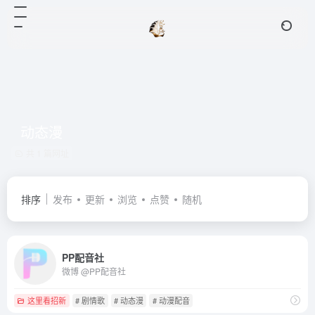
动态漫
共 1 篇网址
排序
发布
更新
浏览
点赞
随机
PP配音社
微博 @PP配音社
这里看招新
# 剧情歌
# 动态漫
# 动漫配音