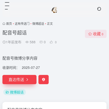
首页
•
这有传送门
•
微博超话
•
正文
配音号超话
收藏
0
1年前发布
588
0
0
配音号微博分享内容
收录时间：
2025-07-27
直达传送
微博超话