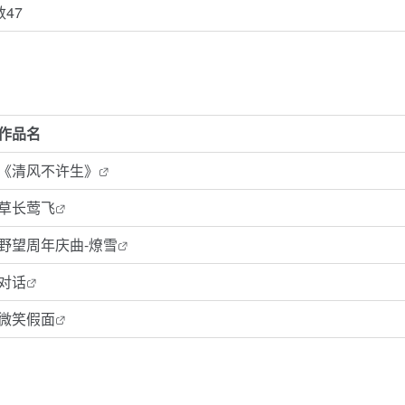
数47
作品名
《清风不许生》
草长莺飞
野望周年庆曲-燎雪
对话
微笑假面