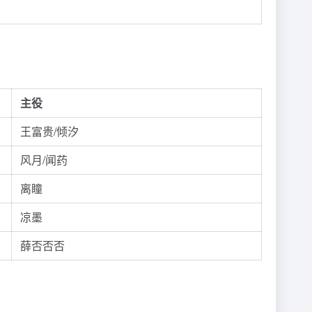
主役
王富贵/倾汐
风月/闻药
离瞳
凉墨
薛否否否