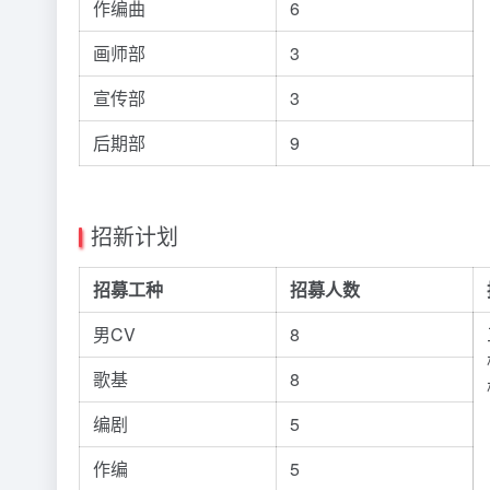
作编曲
6
画师部
3
宣传部
3
后期部
9
招新计划
招募工种
招募人数
男CV
8
歌基
8
编剧
5
作编
5