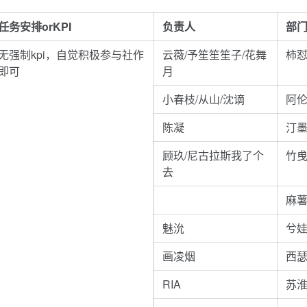
任务安排orKPI
负责人
部
无强制kpi，自觉积极参与社作
云薇/予笙笙笙子/花舞
柿怼
即可
月
小春枝/从山/沈谪
阿伦
陈凝
汀墨
顾玖/尼古拉斯我了个
竹曵
去
麻薯
魅沇
兮娃
画凌烟
西瑟
RIA
苏淮