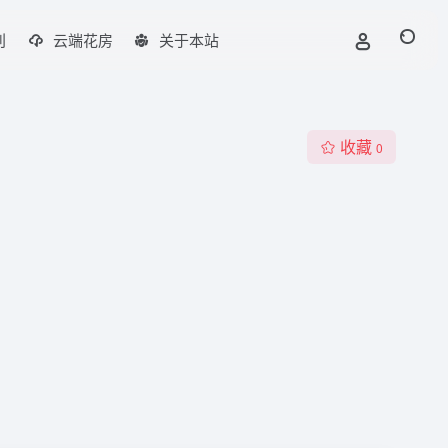
刊
云端花房
关于本站
收藏
0