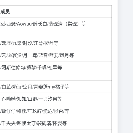
门成员
怼/西瑟/Aowuu/醉长白/裴砚清（棠砚）等
/云墟/九棠/时汐/江萼/橙蓝等
/云墟/寰觉/月十鸢/蓝音/蓝菨/风月等
/阿斯德修勾/狐黎/千帆/祉早等
/白芷/奶诗/空月/青瓣蓬/my橘子等
子/呦呦/知知/山野/一只汐冉等
/饭仔仔/稚樱/笙玖辞/洈危/陟否/等
/千央央/昭陵太守/裴砚清/怀婴等