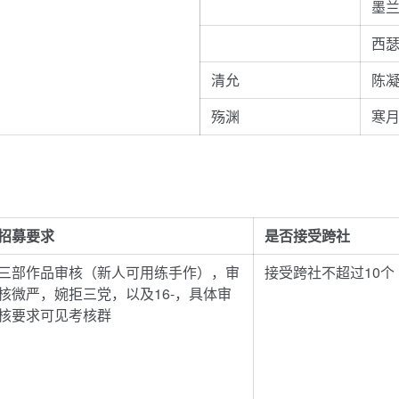
墨兰
西瑟
清允
陈凝
殇渊
寒月
招募要求
是否接受跨社
三部作品审核（新人可用练手作），审
接受跨社不超过10个
核微严，婉拒三党，以及16-，具体审
核要求可见考核群