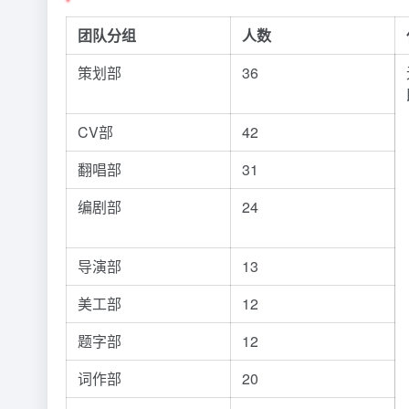
团队分组
人数
策划部
36
CV部
42
翻唱部
31
编剧部
24
导演部
13
美工部
12
题字部
12
词作部
20