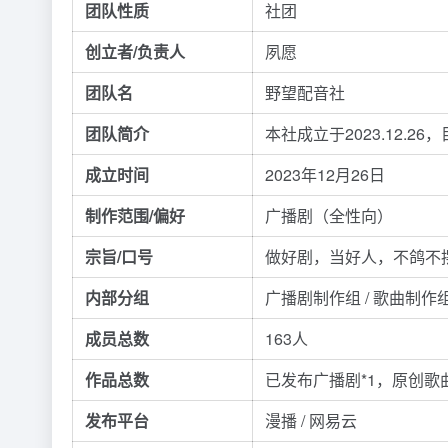
团队性质
社团
创立者/负责人
夙愿
团队名
野望配音社
团队简介
本社成立于2023.12
成立时间
2023年12月26日
制作范围/偏好
广播剧（全性向）
宗旨/口号
做好剧，当好人，不鸽不
内部分组
广播剧制作组 / 歌曲制作
成员总数
163人
作品总数
已发布广播剧*1，原创歌曲
发布平台
漫播 / 网易云