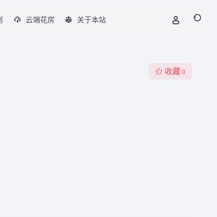
刊
云端花房
关于本站
收藏
0