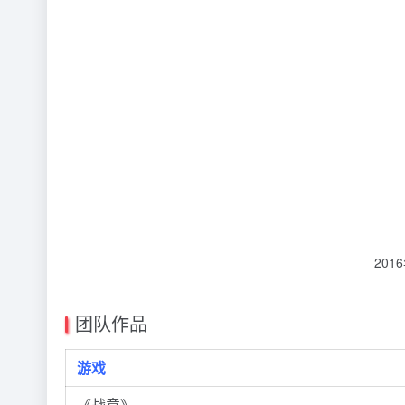
20
团队作品
游戏
《战意》