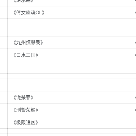
《倩女幽魂OL》
《九州缥缈录》
《口水三国》
《诡杀罪》
《刑警荣耀》
《极限追凶》