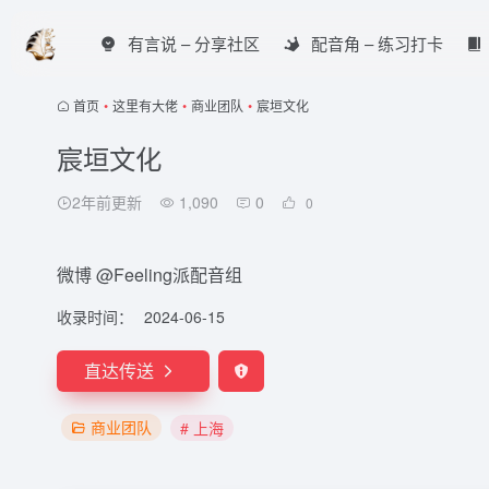
有言说 – 分享社区
配音角 – 练习打卡
首页
•
这里有大佬
•
商业团队
•
宸垣文化
宸垣文化
2年前更新
1,090
0
0
微博 @Feeling派配音组
收录时间：
2024-06-15
直达传送
商业团队
# 上海