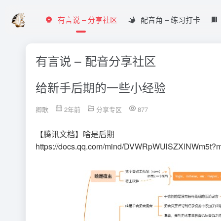
有言说 – 分享社区
配音角 – 练习打卡
有言说 – 配音分享社区
给新手后期的一些小经验
卿歌
2年前
分享专区
877
【腾讯文档】啥是后期
https://docs.qq.com/mind/DVWRpWUlSZXlNWm5t?