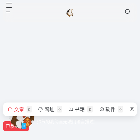
文章
网址
书籍
软件
0
0
0
0
sandra
帅气的我简直无法用语言描述！
已发布
0