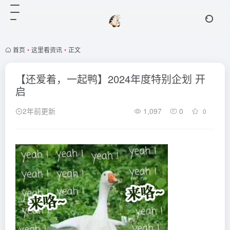
首页
•
这里看资讯
•
正文
【还爱着，一起鸭】2024年度特别企划 开
启
2年前更新
1,097
0
0